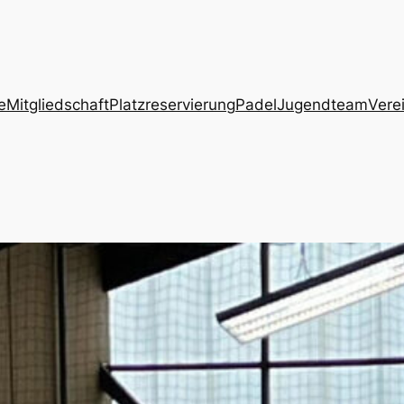
e
Mitgliedschaft
Platzreservierung
Padel
Jugendteam
Vere