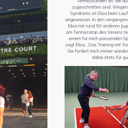
Tennisstunden an, die au
zugeschnitten sind. Wegen
Syndroms ist Elisa beim Lauf
angewiesen. In den vergange
Elisa mit rund 50 anderen Ju
am Tenniscamp des Vereins tei
einem für mich passenden Sp
sagt Elisa. „Das Training mit Yvo
Sie fordert mich immer wiede
dabei stets für g