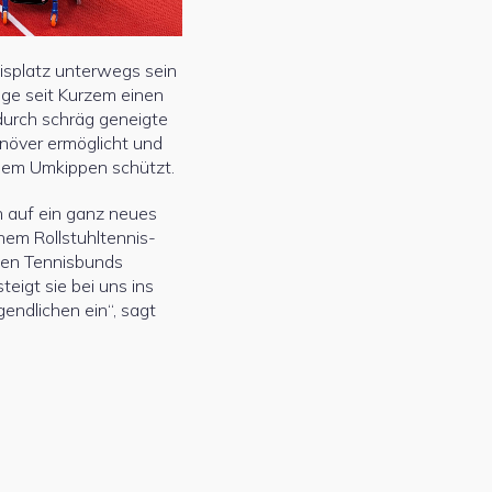
splatz unterwegs sein
ige seit Kurzem einen
 durch schräg geneigte
över ermöglicht und
 dem Umkippen schützt.
h auf ein ganz neues
inem Rollstuhltennis-
en Tennisbunds
eigt sie bei uns ins
gendlichen ein“, sagt