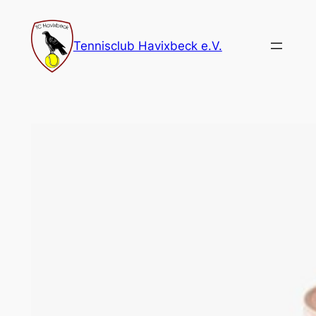
Zum
Inhalt
Tennisclub Havixbeck e.V.
springen