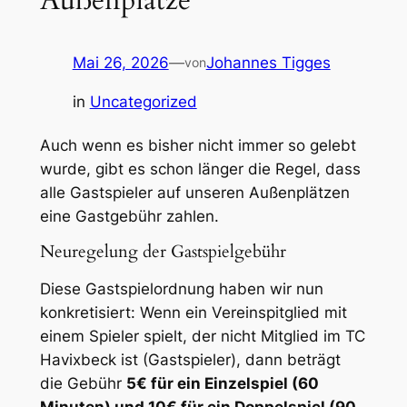
Außenplätze
Mai 26, 2026
—
Johannes Tigges
von
in
Uncategorized
Auch wenn es bisher nicht immer so gelebt
wurde, gibt es schon länger die Regel, dass
alle Gastspieler auf unseren Außenplätzen
eine Gastgebühr zahlen.
Neuregelung der Gastspielgebühr
Diese Gastspielordnung haben wir nun
konkretisiert: Wenn ein Vereinspitglied mit
einem Spieler spielt, der nicht Mitglied im TC
Havixbeck ist (Gastspieler), dann beträgt
die Gebühr
5€ für ein Einzelspiel (60