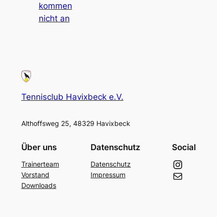
kommen
nicht an
Tennisclub Havixbeck e.V.
Althoffsweg 25, 48329 Havixbeck
Über uns
Datenschutz
Social
Instagram
Trainerteam
Datenschutz
E-Mail
Vorstand
Impressum
Downloads