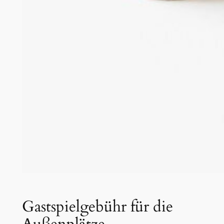
Gastspielgebühr für die