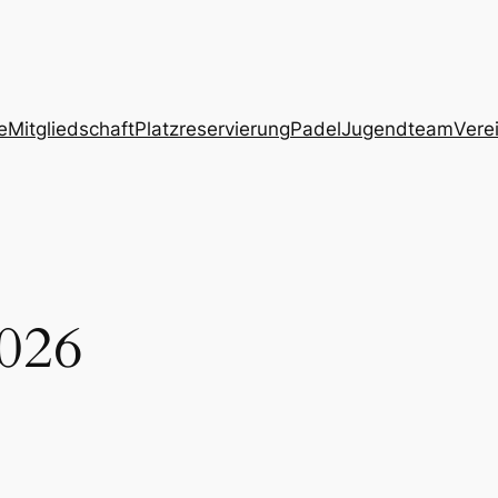
e
Mitgliedschaft
Platzreservierung
Padel
Jugendteam
Vere
2026