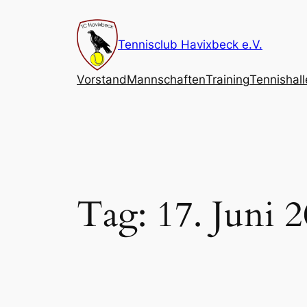
Zum
Inhalt
Tennisclub Havixbeck e.V.
springen
Vorstand
Mannschaften
Training
Tennishall
Tag:
17. Juni 