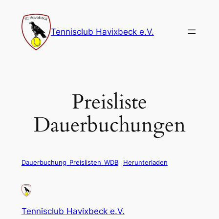
Zum
Inhalt
Tennisclub Havixbeck e.V.
springen
Preisliste
Dauerbuchungen
Dauerbuchung_Preislisten_WDB
Herunterladen
Tennisclub Havixbeck e.V.