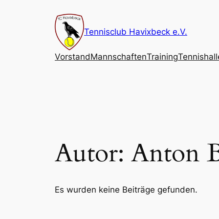
Zum
Inhalt
Tennisclub Havixbeck e.V.
springen
Vorstand
Mannschaften
Training
Tennishall
Autor:
Anton 
Es wurden keine Beiträge gefunden.