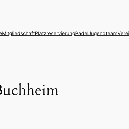
e
Mitgliedschaft
Platzreservierung
Padel
Jugendteam
Vere
Buchheim