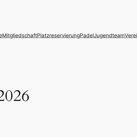
e
Mitgliedschaft
Platzreservierung
Padel
Jugendteam
Vere
2026