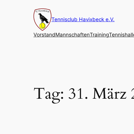
Zum
Inhalt
Tennisclub Havixbeck e.V.
springen
Vorstand
Mannschaften
Training
Tennishall
Tag:
31. März 